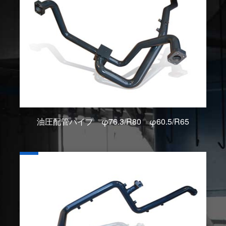
油圧配管パイプ φ76.3/R80 φ60.5/R65