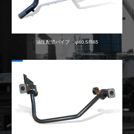
油圧配管パイプ φ60.5/R65